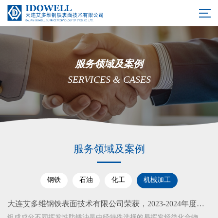
服务领域及案例
SERVICES & CASES
服务领域及案例
钢铁
石油
化工
机械加工
大连艾多维钢铁表面技术有限公司荣获，2023-2024年度全
国“佳新锐企业”4
组成成分不同挥发性防锈油是由经特殊选择的易挥发烃类化合物、